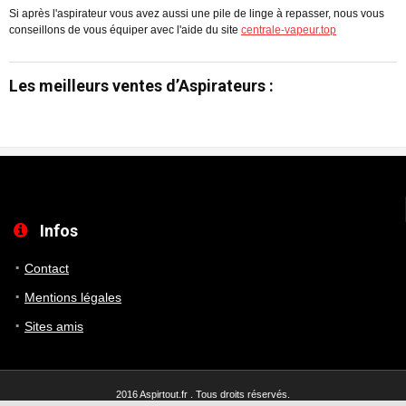
Si après l'aspirateur vous avez aussi une pile de linge à repasser, nous vous
conseillons de vous équiper avec l'aide du site
centrale-vapeur.top
Les meilleurs ventes d’Aspirateurs :
Infos
Contact
Mentions légales
Sites amis
2016 Aspirtout.fr . Tous droits réservés.