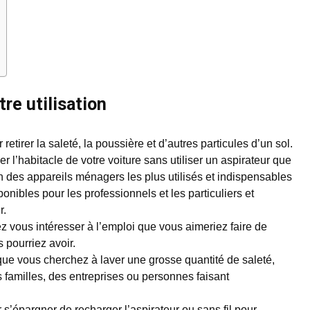
re utilisation
Blog
ASPIRATEUR VOITURE PUISSANT
 retirer la saleté, la poussière et d’autres particules d’un sol.
– FAIRE UNE SÉLECTION
r l’habitacle de votre voiture sans utiliser un aspirateur que
un des appareils ménagers les plus utilisés et indispensables
Comment bien sélectionner un aspirateur ? Comme vous le
nibles pour les professionnels et les particuliers et
savez probablement, l’aspirateur est ...
r.
ez vous intéresser à l’emploi que vous aimeriez faire de
s pourriez avoir.
que vous cherchez à laver une grosse quantité de saleté,
familles, des entreprises ou personnes faisant
 s’épargner de recharger l’aspirateur ou sans fil pour