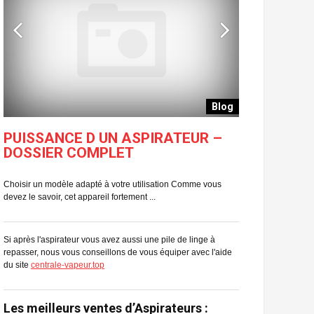
Blog
PUISSANCE D UN ASPIRATEUR –
MIEL ASPI
DOSSIER COMPLET
TOUTES L
Choisir un modèle adapté à votre utilisation Comme vous
Comment bien chois
devez le savoir, cet appareil fortement ...
probablement, ce pet
Si après l'aspirateur vous avez aussi une pile de linge à
repasser, nous vous conseillons de vous équiper avec l'aide
du site
centrale-vapeur.top
Les meilleurs ventes d’Aspirateurs :